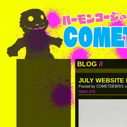
BLOG
//
JULY WEBSITE
Posted by COMETDEBRIS on
TAGS:
ETC