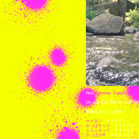
New
Sametan
,
Kappa Kid
,
To
On sale July 30th at 9:00 PM 
新商品まもなく発売！
サメタン
￥４０００
かっぱキッド
￥３０００
とうふキッド
￥３０００
かっぱ少年
￥５０００