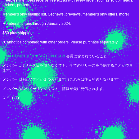
Freebies! Members receive free extras with every order, such as sofubi heads,
stickers, postcards, etc.
Member's only mailing list. Get news, previews, member's only offers, more!
Membership runs through January 2024.
$50 plus shipping.
*Cannot be combined with other orders. Please purchase separately.
2024 COMETDEBRIS ACTION CLUB
会員に含まれていること：
メンバーはリリース日を待たなくても、全てのリリースを予約することができ
ます。
メンバーは限定ソフビが１つ入ります（これらは後日発送となります）。
メンバーのみのメーリングリスト。情報が先に発信されます。
￥５０００