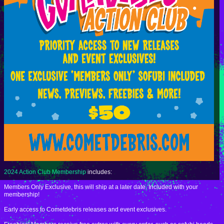
2024 Action Club Membership
includes:
Members Only Exclusive, this will ship at a later date. Included with your
membership!
Early access to Cometdebris releases and event exclusives.