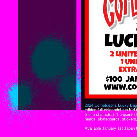
2024 Cometdebris Lucky Ba
edition full color mini run Ki
Slime character), 1 unpainted
heads, skateboards, stickers,
Available January 1st Japan 