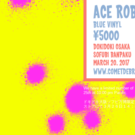
We have a limited number of
25th at 10:00 pm Pacific.
ドキドキ大阪ソフビ万博限定
ストアにて３月２６日１４：