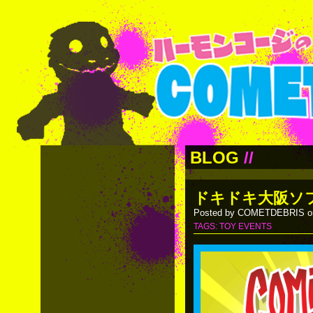
BLOG
//
ドキドキ大阪ソ
Posted by COMETDEBRIS on
TAGS:
TOY EVENTS